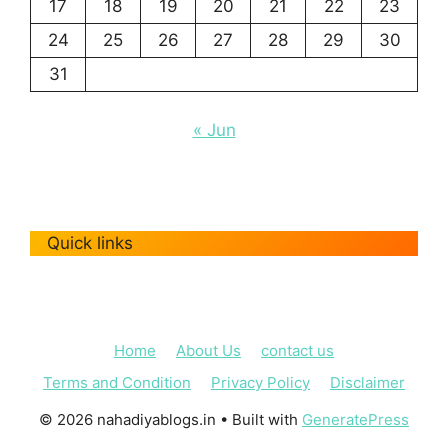
17
18
19
20
21
22
23
24
25
26
27
28
29
30
31
« Jun
Quick links
Home
About Us
contact us
Terms and Condition
Privacy Policy
Disclaimer
© 2026 nahadiyablogs.in
• Built with
GeneratePress