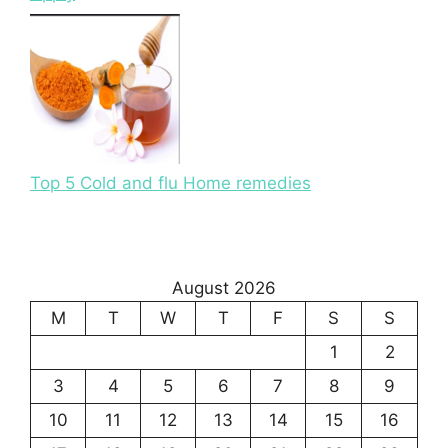
Top 5 Cold and flu Home remedies
August 2026
M
T
W
T
F
S
S
1
2
3
4
5
6
7
8
9
10
11
12
13
14
15
16