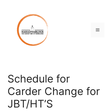
Skip
to
content
Menu
Schedule for
Carder Change for
JBT/HT’S